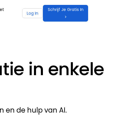
et
Schrijf Je Gratis In
Log In
>
ie in enkele
 en de hulp van AI.