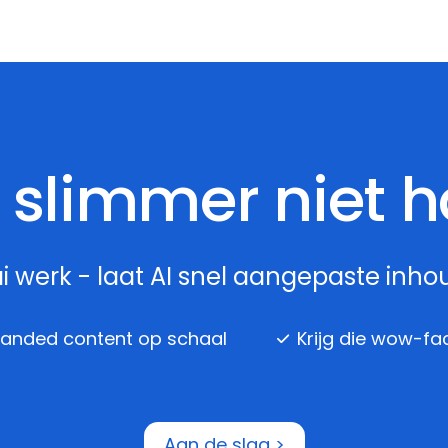
 slimmer niet h
i werk - laat AI snel aangepaste inh
randed content op schaal
Krijg die wow-fa
Aan de slag >