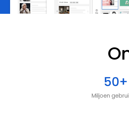
O
50
+
Miljoen gebrui