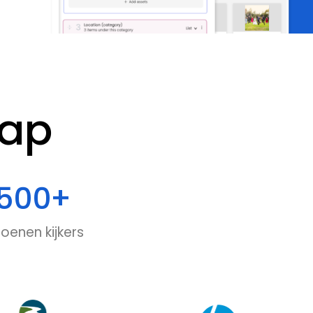
ap
500
+
joenen kijkers