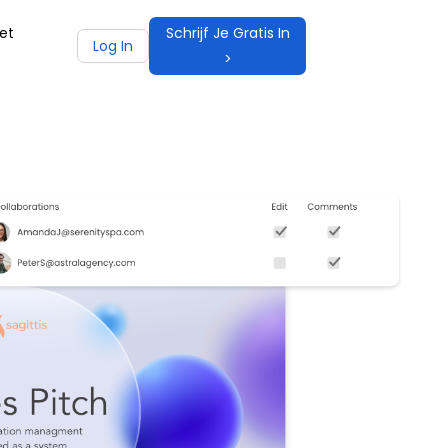
et
Schrijf Je Gratis In
Log In
>