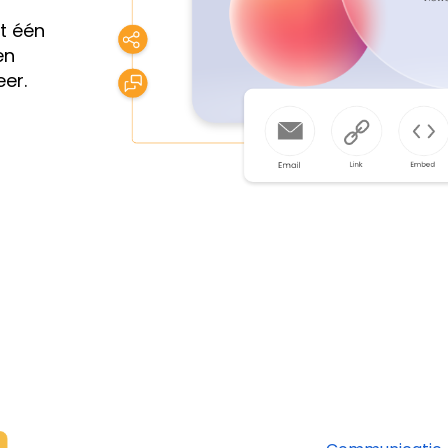
 één
en
eer.