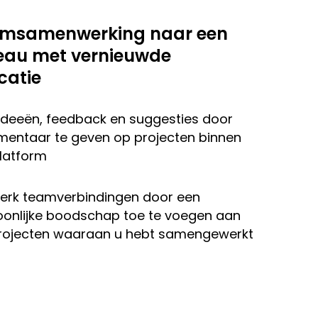
amsamenwerking naar een
eau met vernieuwde
atie
ideeën, feedback en suggesties door
entaar te geven op projecten binnen
latform
terk teamverbindingen door een
oonlijke boodschap toe te voegen aan
rojecten waaraan u hebt samengewerkt