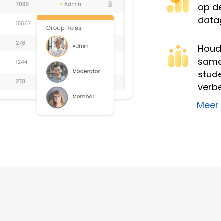
op de
data
Houd
same
stud
verb
Meer 