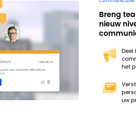
Communicatie
Breng te
nieuw niv
communic
Deel 
comm
het p
Vers
pers
uw p