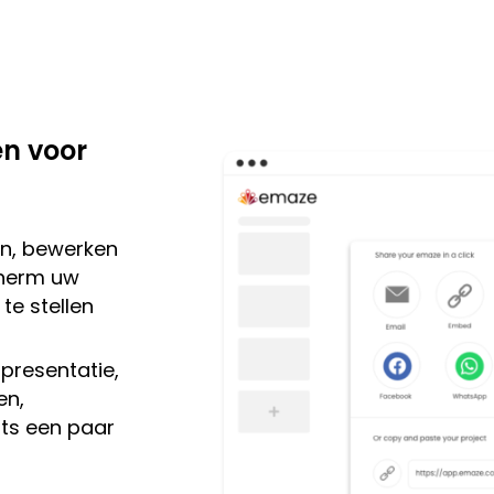
en voor
en, bewerken
herm uw
te stellen
presentatie,
en,
hts een paar