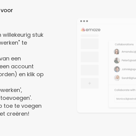
 voor
willekeurig stuk
werken" te
 van een
geen account
orden) en klik op
ewerken',
 toevoegen'.
p toe te voegen
et creëren!