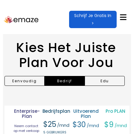
Schrijf Je Gratis In
>
Kies Het Juiste
Plan Voor Jou
Eenvoudig
Bedrijf
Edu
Enterprise-
Bedrijfsplan
Uitvoerend
Pro PLAN
Plan
Plan
$
25
$
30
$
9
/mnd
/mnd
/mnd
Neem contact
op met verkoop
5 GEBRUIKERS