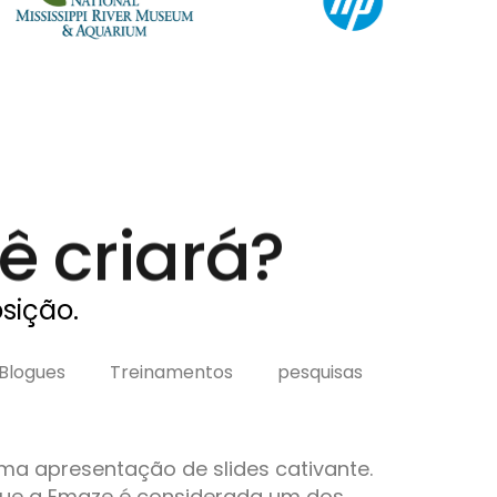
ê criará?
osição.
Blogues
Treinamentos
pesquisas
ma apresentação de slides cativante.
que a Emaze é considerada um dos