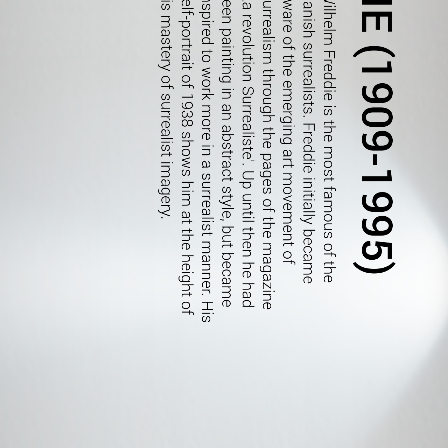
.
W
i
l
h
e
l
m
F
r
e
d
d
i
e
i
s
t
h
e
m
o
s
t
f
a
m
o
u
s
o
f
t
h
e
D
a
n
i
s
h
s
u
r
r
e
a
l
i
s
t
s
.
F
r
e
d
d
i
e
i
n
i
t
i
a
l
l
y
b
e
c
a
m
e
a
w
a
r
e
o
f
t
h
e
e
m
e
r
g
i
n
g
a
r
t
m
o
v
e
m
e
n
t
o
f
S
u
r
r
e
a
l
i
s
m
t
h
r
o
u
g
h
t
h
e
p
a
g
e
s
o
f
t
h
e
m
a
g
a
z
i
n
e
'
L
a
r
e
v
o
l
u
t
i
o
n
S
u
r
r
e
a
l
i
s
t
e
'
.
U
p
u
n
t
i
l
t
h
e
n
h
e
h
a
d
b
e
e
n
p
a
i
n
t
i
n
g
i
n
a
n
a
b
s
t
r
a
c
t
s
t
y
l
e
,
b
u
t
b
e
c
a
m
e
i
n
s
p
i
r
e
d
t
o
w
o
r
k
m
o
r
e
i
n
a
s
u
r
r
e
a
l
i
s
t
m
a
n
n
e
r
.
H
i
s
s
e
l
f
-
p
o
r
t
r
a
i
t
o
f
1
9
3
8
s
h
o
w
s
h
i
m
a
t
t
h
e
h
e
i
g
h
t
o
f
h
i
s
m
a
s
t
e
r
y
o
f
s
u
r
r
e
a
l
i
s
t
i
m
a
g
e
r
y
1/43