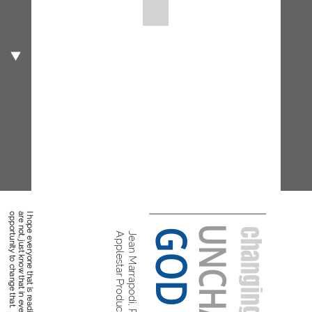
GOD
changing world
Applestar Productions
Jean Marrapodi, PhD, CPTD