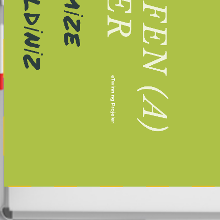
eTwinning Projeleri
1/53