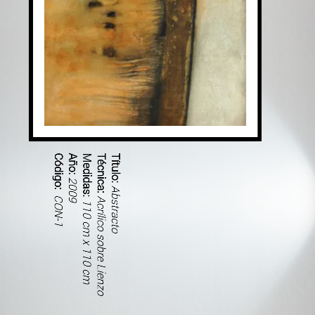
Código:
Año:
Medidas:
Técnica:
Título:
2009
Abstracto
CON-1
Acrílico sobre Lienzo
110 cm x 110 cm
1/24