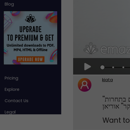
Blog
Pricing
kiata
Explore
''עבר, הווה, עתיד עירנו''תחרות לימודי ''הישוב שלי'' תשפ''ג 2023כיתות ד' הזוכים בתחרות
Contact Us
'' אוריאן
Legal
Want to 