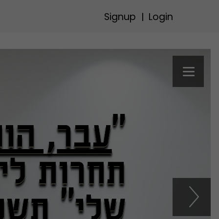
Signup
Login
|