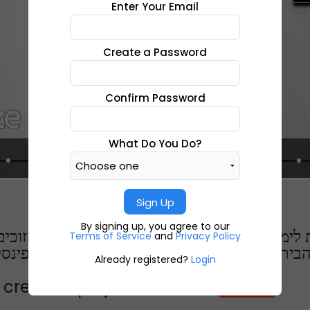
Enter Your Email
Create a Password
Confirm Password
What Do You Do?
Sign Up
By signing up, you agree to our
Terms of Service
and
Privacy Policy
בית ספרית במקום הראשון איתי שוורצברג ''פינסקר
Already registered?
Login
create a project like this?
CREATE