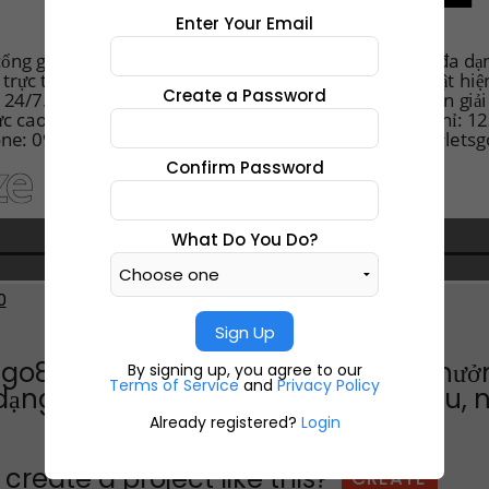
Enter Your Email
Create a Password
Confirm Password
What Do You Do?
0
Sign Up
 go88 go88 là cổng game bài đổi thưởn
By signing up, you agree to our
Terms of Service
and
Privacy Policy
ạng các trò chơi hấp dẫn như tài xỉu, 
Already registered?
Login
create a project like this?
CREATE