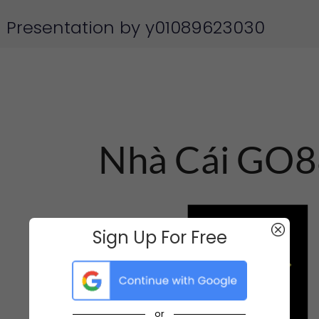
|
Presentation by y01089623030
Sign Up For Free
or