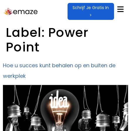
Schrijf Je Gratis In
>
Label:
Power
Point
Hoe u succes kunt behalen op en buiten de
werkplek