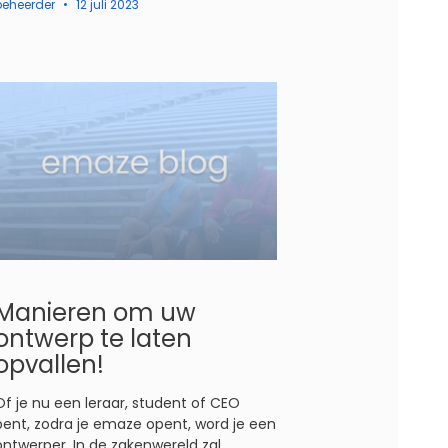
beheerder
12 juli 2023
Manieren om uw
ontwerp te laten
opvallen!
Of je nu een leraar, student of CEO
bent, zodra je emaze opent, word je een
ontwerper. In de zakenwereld zal