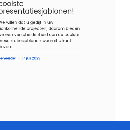
coolste
presentatiesjablonen!
We willen dat u gedijt in uw
aankomende projecten, daarom bieden
we een verscheidenheid aan de coolste
presentatiesjablonen waaruit u kunt
kiezen.
beheerder
17 juli 2023