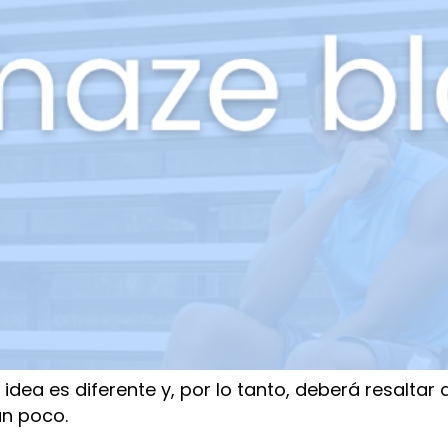
dea es diferente y, por lo tanto, deberá resaltar 
un poco.