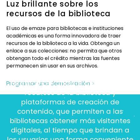
Luz brillante sobre los
recursos de la biblioteca
El uso de emaze para bibliotecas e instituciones
académicas es una forma innovadora de traer
recursos de la biblioteca
a la vida. Obtenga un
enlace a sus colecciones: no permita que otros
obtengan todo el crédito mientras las fuentes
permanecen sin usar en sus archivos.
Estamos cerrando la brecha entre
Programar una demostración >
recursos de la biblioteca
y
plataformas de creación de
contenido, que permiten a las
bibliotecas obtener más visitantes
digitales, al tiempo que brindan a
los usuarios una forma conveniente