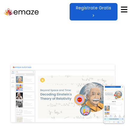
Regístrate Gratis
Observe cómo su obra
maestra de narración digital
>
cobra vida, diseñada sin
esfuerzo y lista para cautivar
a cualquier audiencia.