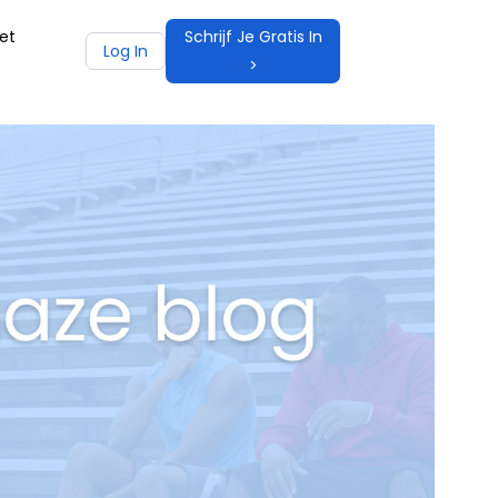
et
Schrijf Je Gratis In
Log In
>