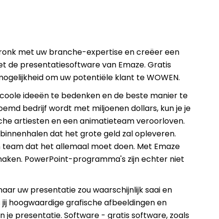
 pronk met uw branche-expertise en creëer een
t de presentatiesoftware van Emaze. Gratis
 mogelijkheid om uw potentiële klant te WOWEN.
om coole ideeën te bedenken en de beste manier te
emd bedrijf wordt met miljoenen dollars, kun je je
che artiesten en een animatieteam veroorloven.
 binnenhalen dat het grote geld zal opleveren.
n team dat het allemaal moet doen. Met Emaze
 maken. PowerPoint-programma's zijn echter niet
aar uw presentatie zou waarschijnlijk saai en
jij hoogwaardige grafische afbeeldingen en
 je presentatie. Software - gratis software, zoals