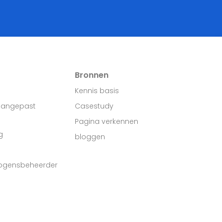
Bronnen
Kennis basis
aangepast
Casestudy
Pagina verkennen
g
bloggen
mogensbeheerder