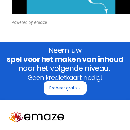
Neem uw
spel voor het maken van inhoud
naar het volgende niveau.
Geen kredietkaart nodig!
Probeer gratis >