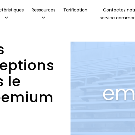
téristiques
Ressources
Tarification
Contactez not
service commerc
s
eptions
 le
reemium