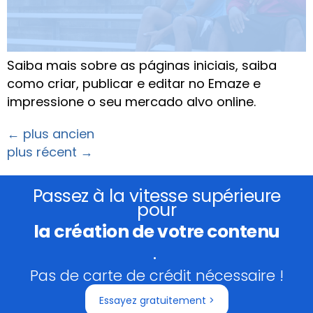
Saiba mais sobre as páginas iniciais, saiba
como criar, publicar e editar no Emaze e
impressione o seu mercado alvo online.
←
plus ancien
plus récent
→
Passez à la vitesse supérieure
pour
la création de votre contenu
.
Pas de carte de crédit nécessaire !
Essayez gratuitement >