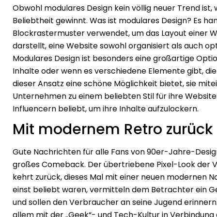
Obwohl modulares Design kein völlig neuer Trend ist, 
Beliebtheit gewinnt. Was ist modulares Design? Es han
Blockrastermuster verwendet, um das Layout einer Web
darstellt, eine Website sowohl organisiert als auch op
Modulares Design ist besonders eine großartige Optio
Inhalte oder wenn es verschiedene Elemente gibt, di
dieser Ansatz eine schöne Möglichkeit bietet, sie mitei
Unternehmen zu einem beliebten Stil für ihre Websites
Influencern beliebt, um ihre Inhalte aufzulockern.
Mit modernem Retro zurück i
Gute Nachrichten für alle Fans von 90er-Jahre-Design
großes Comeback. Der übertriebene Pixel-Look der Vi
kehrt zurück, dieses Mal mit einer neuen modernen No
einst beliebt waren, vermitteln dem Betrachter ein Gef
und sollen den Verbraucher an seine Jugend erinnern. 
allem mit der „Geek“- und Tech-Kultur in Verbindung