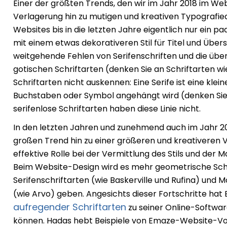
Einer der größten Trends, den wir im Jahr 2018 im We
Verlagerung hin zu mutigen und kreativen Typografi
Websites bis in die letzten Jahre eigentlich nur ein pa
mit einem etwas dekorativeren Stil für Titel und Übersc
weitgehende Fehlen von Serifenschriften und die üb
gotischen Schriftarten (denken Sie an Schriftarten wie
Schriftarten nicht auskennen: Eine Serife ist eine klein
Buchstaben oder Symbol angehängt wird (denken Sie 
serifenlose Schriftarten haben diese Linie nicht.
In den letzten Jahren und zunehmend auch im Jahr 20
großen Trend hin zu einer größeren und kreativeren V
effektive Rolle bei der Vermittlung des Stils und der
Beim Website-Design wird es mehr geometrische Schr
Serifenschriftarten (wie Baskerville und Rufina) und
(wie Arvo) geben. Angesichts dieser Fortschritte ha
aufregender Schriftarten
zu seiner Online-Softwar
können. Hadas hebt Beispiele von Emaze-Website-Vorl