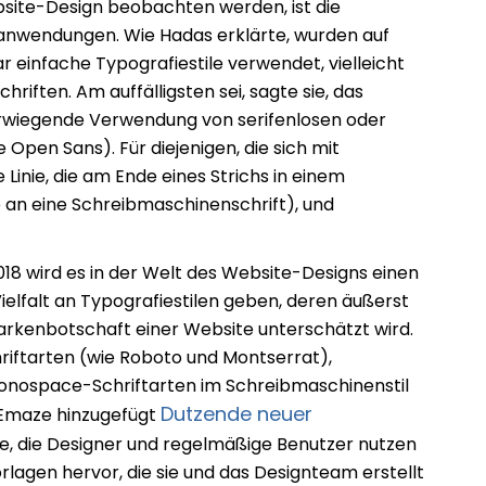
bsite-Design beobachten werden, ist die
eanwendungen. Wie Hadas erklärte, wurden auf
ar einfache Typografiestile verwendet, vielleicht
hriften. Am auffälligsten sei, sagte sie, das
erwiegende Verwendung von serifenlosen oder
 Open Sans). Für diejenigen, die sich mit
e Linie, die am Ende eines Strichs in einem
an eine Schreibmaschinenschrift), und
18 wird es in der Welt des Website-Designs einen
ielfalt an Typografiestilen geben, deren äußerst
 Markenbotschaft einer Website unterschätzt wird.
iftarten (wie Roboto und Montserrat),
 Monospace-Schriftarten im Schreibmaschinenstil
Dutzende neuer
t Emaze hinzugefügt
e, die Designer und regelmäßige Benutzer nutzen
agen hervor, die sie und das Designteam erstellt