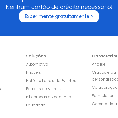
Nenhum cartão de crédito necessário!
Experimente gratuitamente >
Soluções
Característ
Automotivo
Análise
Imóveis
Grupos e pai
personalizad
Hotéis e Locais de Eventos
Colaboração
s
Equipes de Vendas
Formulários
Bibliotecas e Academia
Gerente de at
Educação