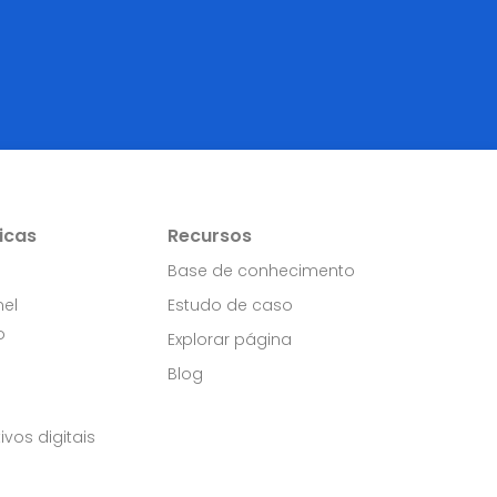
icas
Recursos
Base de conhecimento
nel
Estudo de caso
o
Explorar página
Blog
ivos digitais