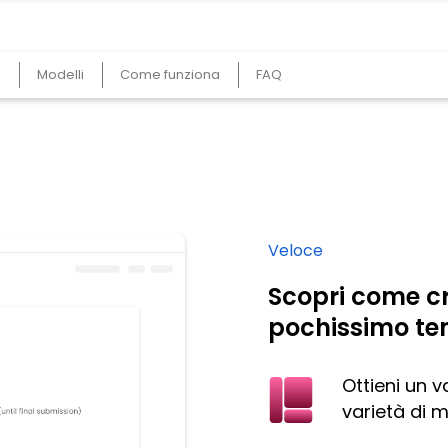
e
Modelli
Come funziona
FAQ
Veloce
Scopri come c
pochissimo t
Ottieni un 
varietà di m