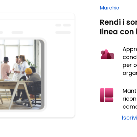
Marchio
Rendi i so
linea con 
Appro
condi
per o
orga
Mante
ricon
come
Iscriv