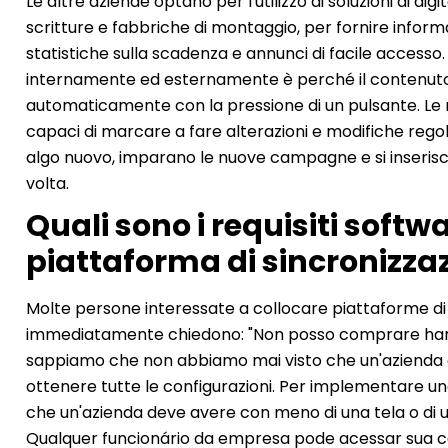
Le altre aziende optano per l'utilizzo di soluzioni di dig
scritture e fabbriche di montaggio, per fornire informaz
statistiche sulla scadenza e annunci di facile accesso.
internamente ed esternamente è perché il contenuto
automaticamente con la pressione di un pulsante. Le ri
capaci di marcare a fare alterazioni e modifiche rego
algo nuovo, imparano le nuove campagne e si inseris
volta.
Quali sono i requisiti soft
piattaforma di sincronizzaz
Molte persone interessate a collocare piattaforme di ac
immediatamente chiedono: "Non posso comprare hardwa
sappiamo che non abbiamo mai visto che un'azienda è
ottenere tutte le configurazioni. Per implementare una s
che un'azienda deve avere con meno di una tela o di u
Qualquer funcionário da empresa pode acessar sua co