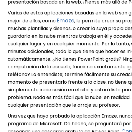
presentación basada en la web. ¡Piense más allá de 
Varias de estas aplicaciones basadas en la web son gra
Emaze
mejor de ellos, como
, le permite crear su pro
muchas plantillas y diseños, o crear la suya propia de
guardarlo en la nube mientras trabaja en él y acceder 
cualquier lugar y en cualquier momento. Por lo tanto, 
minutos adicionales, todo lo que tiene que hacer es inic
automáticamente. ¿No tienes PowerPoint gratis? Ningú
computación de la escuela, funciona exactamente igua
teléfono? Lo entendiste; termine fácilmente su creaci
momento de presentarlo frente a la clase, no tiene 
simplemente inicie sesión en el sitio y estará listo p
problema. Nada es más fácil que la nube; en realida
cualquier presentación que le arroje su profesor.
Una vez que haya probado la aplicación Emaze, nunca v
programa de Microsoft. De hecho, se preguntará por
Com
deseando una descarga gratuita de Power Point.