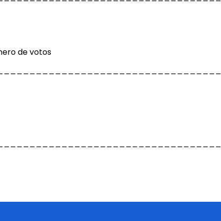
mero de votos
__________________________________
__________________________________