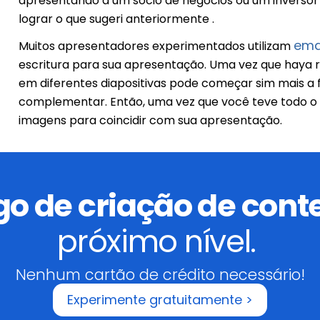
apresentando a um sócio de negócios ou um inversor
lograr o que sugeri anteriormente .
ema
Muitos apresentadores experimentados utilizam
escritura para sua apresentação. Uma vez que haya 
em diferentes diapositivas pode começar sim mais a
complementar. Então, uma vez que você teve todo o s
imagens para coincidir com sua apresentação.
go de criação de con
próximo nível.
Nenhum cartão de crédito necessário!
Experimente gratuitamente >