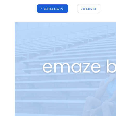
התחברות
הירשם בחינם >