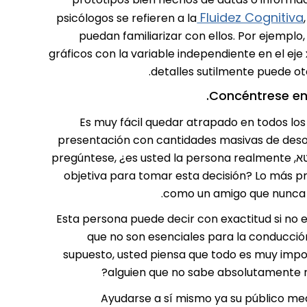
Fluidez Cognitiva
psicólogos se refieren a la
puedan familiarizar con ellos. Por ejemplo
gráficos con la variable independiente en el eje 
detalles sutilmente puede o
Concéntrese en 
Es muy fácil quedar atrapado en todos los 
presentación con cantidades masivas de desord
esto tiene sentido." הו "למעשה יש צורך ב-100%." אמברגו חטא, pregúntese, ¿es usted la persona realmente
objetiva para tomar esta decisión? Lo más p
como un amigo que nunca a
Esta persona puede decir con exactitud si no e
que no son esenciales para la conducció
supuesto, usted piensa que todo es muy impo
alguien que no sabe absolutamente n
Ayudarse a sí mismo ya su público me