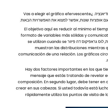
השתמשו באפשרויות רבות עבור שידורי הבהרות על הנתונים והאודיאנציה. ¿Vas a elegir el gráfico efervescente
El objetivo aquí es reducir al minimo el tiemp
formato de variables más sólidas y comunicati
adecuados para los diferentes tipos de data. למען האמת, לוס גראפיקוס דה פיזור se utilizan cuando se
muestran las distribuciones mientras q
comunicación de una relación. Los gráficos cir
Hay dos factores importantes en los que tie
mensaje que estás tratando de revelar es d
composición. En segundo lugar, debe tener en cu
crear en sus cabezas. Si usted todavía está lucha
rápidamente utiliza los puntos de visita de l