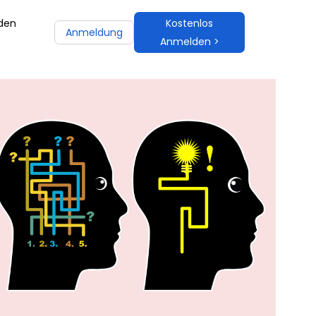
 den
Kostenlos
Anmeldung
Anmelden >