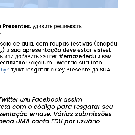
 Presentes. удивить решимость
.
ala de aula, com roupas festivas (chapéu
д.) и sua apresentação deve estar visível.
ь или добавить хэштег #emaze4edu и вам
есплатно
! Faça um Tweetda sua foto
бук
пункт resgatar о Сеу Presente да SUA
Twitter или Facebook assim
ta com o código para resgatar seu
sentação emaze. Várias submissões
pena UMA conta EDU por usuário