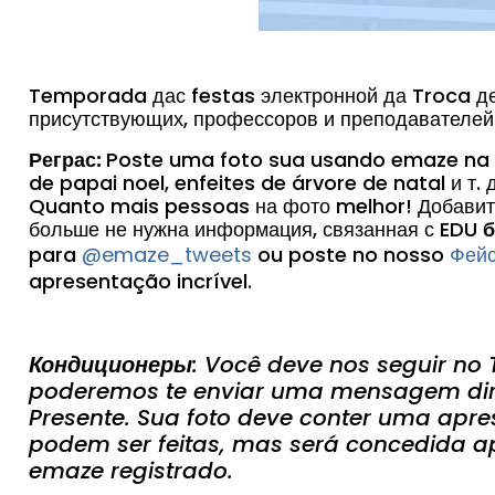
Temporada дас festas электронной да Troca де
присутствующих, профессоров и преподавателей
Реграс:
Poste uma foto sua usando emaze na s
de papai noel, enfeites de árvore de natal и т. 
Quanto mais pessoas на фото melhor! Добавит
больше не нужна информация, связанная с EDU
б
para
@emaze_tweets
ou poste no nosso
Фейс
apresentação incrível.
Кондиционеры
: Você deve nos seguir no 
poderemos te enviar uma mensagem dire
Presente. Sua foto deve
conter uma apre
podem ser feitas, mas
será concedida a
emaze registrado.