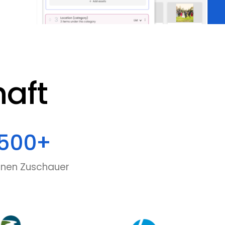
aft
500
+
ionen Zuschauer