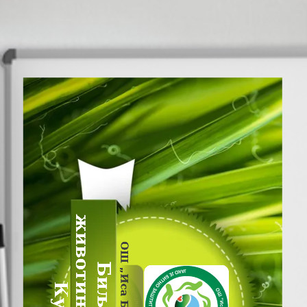
ОШ
„
Иса Бајић
пројекта
лого