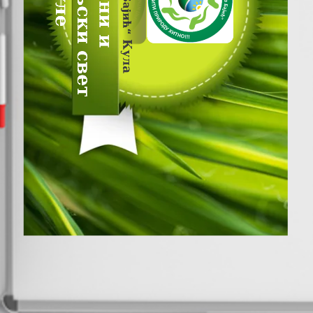
животињски свет
Биљни и
Овде иде
Куле
“
Кула
1/23